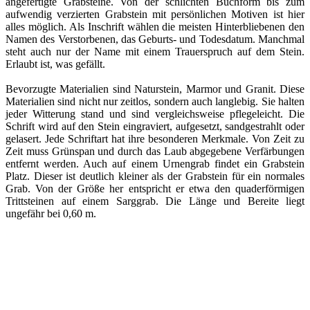
angefertigte Grabsteine. Von der schlichten Buchform bis zum
aufwendig verzierten Grabstein mit persönlichen Motiven ist hier
alles möglich. Als Inschrift wählen die meisten Hinterbliebenen den
Namen des Verstorbenen, das Geburts- und Todesdatum. Manchmal
steht auch nur der Name mit einem Trauerspruch auf dem Stein.
Erlaubt ist, was gefällt.
Bevorzugte Materialien sind Naturstein, Marmor und Granit. Diese
Materialien sind nicht nur zeitlos, sondern auch langlebig. Sie halten
jeder Witterung stand und sind vergleichsweise pflegeleicht. Die
Schrift wird auf den Stein eingraviert, aufgesetzt, sandgestrahlt oder
gelasert. Jede Schriftart hat ihre besonderen Merkmale. Von Zeit zu
Zeit muss Grünspan und durch das Laub abgegebene Verfärbungen
entfernt werden. Auch auf einem Urnengrab findet ein Grabstein
Platz. Dieser ist deutlich kleiner als der Grabstein für ein normales
Grab. Von der Größe her entspricht er etwa den quaderförmigen
Trittsteinen auf einem Sarggrab. Die Länge und Bereite liegt
ungefähr bei 0,60 m.